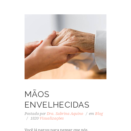
MÃOS
ENVELHECIDAS
Postado por
Dra. Sabrina Aquino
em
Blog
1820
Visualizações
Você já parou para pensar que nós,