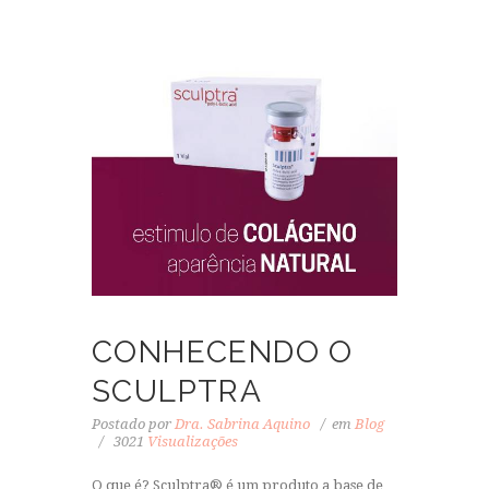
CONHECENDO O
SCULPTRA
Postado por
Dra. Sabrina Aquino
em
Blog
3021
Visualizações
O que é? Sculptra® é um produto a base de